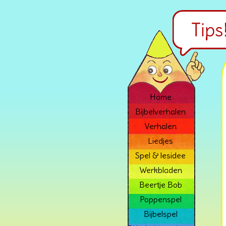
Home
Bijbelverhalen
Verhalen
Liedjes
Spel & lesidee
Werkbladen
Beertje Bob
Poppenspel
Bijbelspel