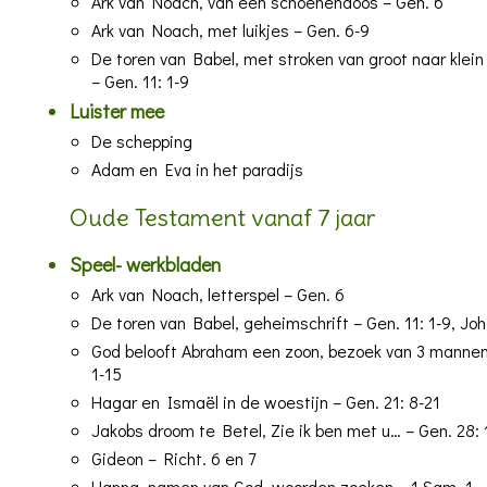
Ark van Noach, van een schoenendoos
– Gen. 6
Ark van Noach, met luikjes
– Gen. 6-9
De toren van Babel, met stroken van groot naar klein
– Gen. 11: 1-9
Luister mee
De schepping
Adam en Eva in het paradijs
Oude Testament vanaf 7 jaar
Speel- werkbladen
Ark van Noach, letterspel
– Gen. 6
De toren van Babel, geheimschrift
– Gen. 11: 1-9, Joh
God belooft Abraham een zoon, bezoek van 3 mannen
1-15
Hagar en Ismaël in de woestijn
– Gen. 21: 8-21
Jakobs droom te Betel
, Zie ik ben met u…
– Gen. 28: 
Gideon
– Richt. 6 en 7
Hanna, namen van God, woorden zoeken
– 1 Sam. 1, 