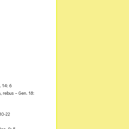
. 14: 6
, rebus
– Gen. 18:
10-22
Jes. 9: 5