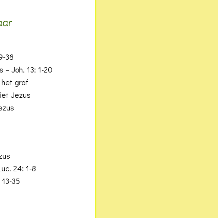
aar
29-38
 – Joh. 13: 1-20
 het graf
ziet Jezus
ezus
zus
Luc. 24: 1-8
 13-35