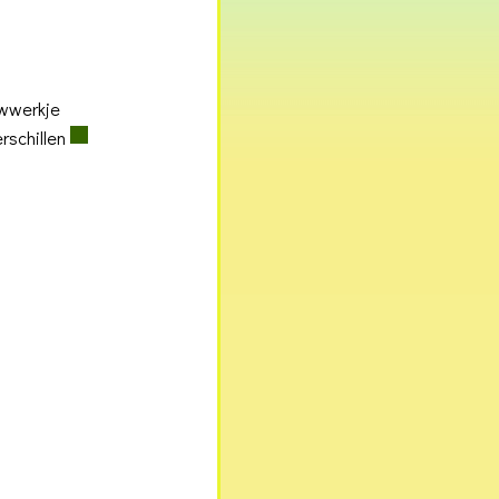
uwwerkje
rschillen