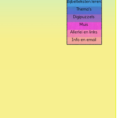
Bijbelteksten leren
Thema's
Digipuzzels
Muis
Allerlei en links
Info en email