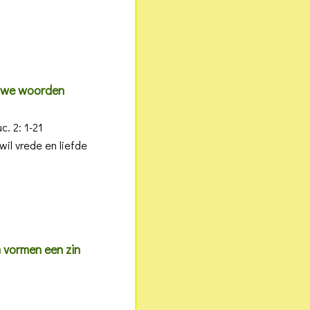
euwe woorden
c. 2: 1-21
il vrede en liefde
 vormen een zin