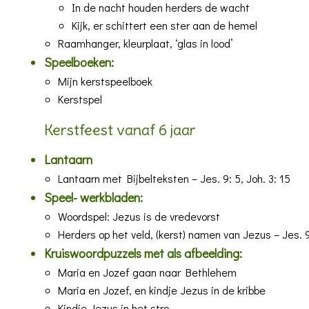
In de nacht houden herders de wacht
Kijk, er schittert een ster aan de hemel
Raamhanger, kleurplaat, ‘glas in lood’
Speelboeken:
Mijn kerstspeelboek
Kerstspel
Kerstfeest vanaf 6 jaar
Lantaarn
Lantaarn met Bijbelteksten
– Jes. 9: 5, Joh. 3: 15
Speel- werkbladen:
Woordspel: Jezus is de vredevorst
Herders op het veld, (kerst) namen van Jezus
– Jes. 
Kruiswoordpuzzels met als afbeelding:
Maria en Jozef gaan naar Bethlehem
Maria en Jozef, en kindje Jezus in de kribbe
Kindje Jezus in het stro