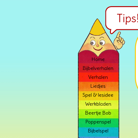
Home
Bijbelverhalen
Verhalen
Liedjes
Spel & lesidee
Werkbladen
Beertje Bob
Poppenspel
Bijbelspel