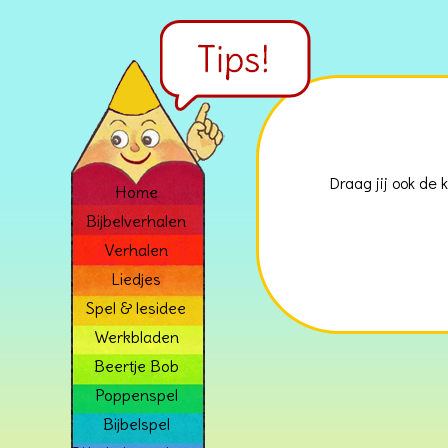
Draag jij ook de 
Home
Bijbelverhalen
Verhalen
Liedjes
Spel & lesidee
Werkbladen
Beertje Bob
Poppenspel
Bijbelspel