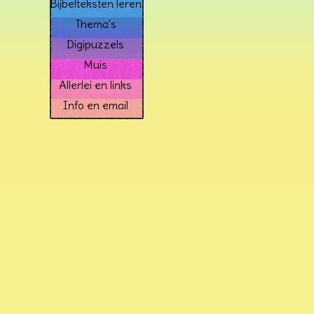
Bijbelteksten leren
Thema's
Digipuzzels
Muis
Allerlei en links
Info en email