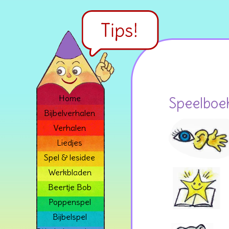
Home
Speelboe
Bijbelverhalen
Verhalen
Liedjes
Spel & lesidee
Werkbladen
Beertje Bob
Poppenspel
Bijbelspel