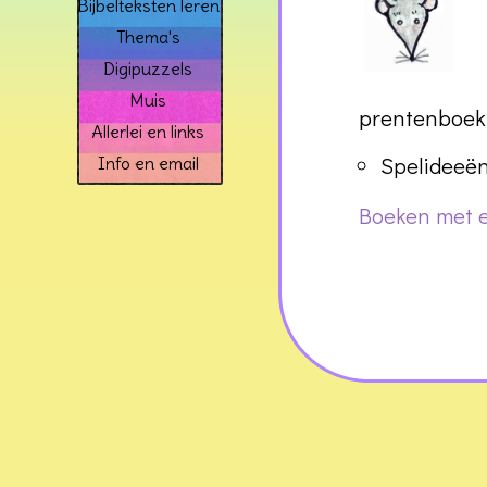
Bijbelteksten leren
Thema's
Digipuzzels
Muis
prentenboek 
Allerlei en links
Spelideeën
Info en email
Boeken met ee