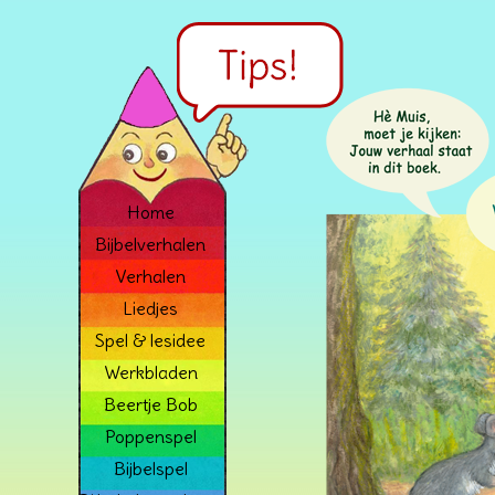
Home
Bijbelverhalen
Verhalen
Liedjes
Spel & lesidee
Werkbladen
Beertje Bob
Poppenspel
Bijbelspel