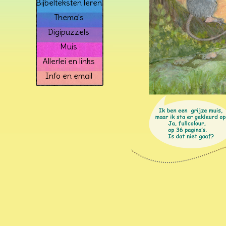
Bijbelteksten leren
Thema's
Digipuzzels
Muis
Allerlei en links
Info en email