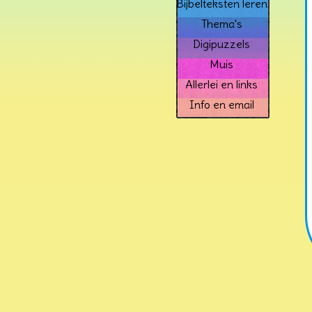
Bijbelteksten leren
Thema's
Digipuzzels
Muis
Allerlei en links
Info en email