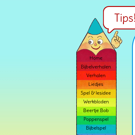
Home
Bijbelverhalen
Verhalen
Liedjes
Spel & lesidee
Werkbladen
Beertje Bob
Poppenspel
Bijbelspel