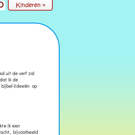
l uit de verf zal
dat ik de
 bijbel-)ideeën op
kte ik een
acht, bijvoorbeeld