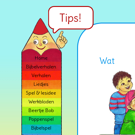
Home
Wat
Bijbelverhalen
Verhalen
Liedjes
Spel & lesidee
Werkbladen
Beertje Bob
Poppenspel
Bijbelspel