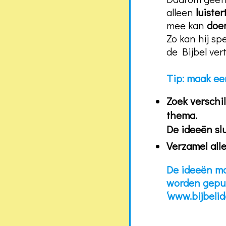
alleen
luister
mee kan
doe
Zo kan hij sp
de Bijbel vert
Tip: maak een
Zoek verschil
thema.
De ideeën slu
Verzamel all
De ideeën mo
worden
gepu
‘www.bijbelide