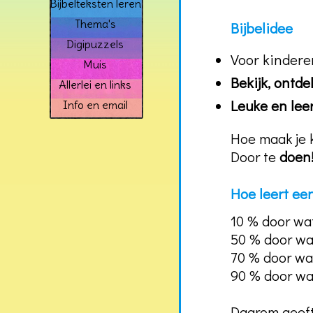
Bijbelteksten leren
Thema's
Bijbelidee
Digipuzzels
Voor kinderen
Muis
Bekijk, ontde
Allerlei en links
Leuke en lee
Info en email
Hoe maak je 
Door te
doen
Hoe leert ee
10 % door wa
50 % door wa
70 % door wa
90 % door wa
Daarom geef