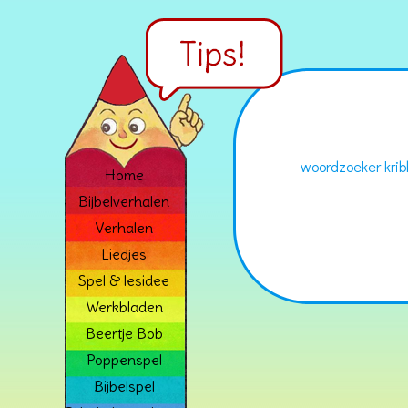
woordzoeker krib
Home
Bijbelverhalen
Verhalen
Liedjes
Spel & lesidee
Werkbladen
Beertje Bob
Poppenspel
Bijbelspel