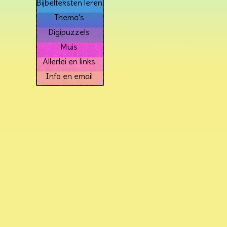
Bijbelteksten leren
Thema's
Digipuzzels
Muis
Allerlei en links
Info en email