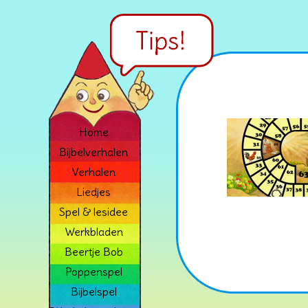
Home
Bijbelverhalen
Verhalen
Liedjes
Spel & lesidee
Werkbladen
Beertje Bob
Poppenspel
Bijbelspel