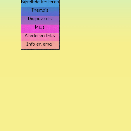
Bijbelteksten leren
Thema's
Digipuzzels
Muis
Allerlei en links
Info en email