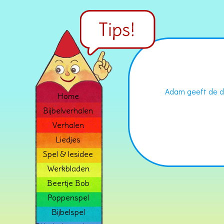
Adam geeft de d
Home
Bijbelverhalen
Verhalen
Liedjes
Spel & lesidee
Werkbladen
Beertje Bob
Poppenspel
Bijbelspel