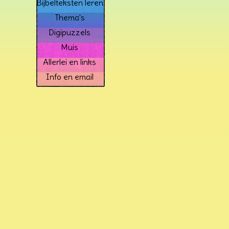
Bijbelteksten leren
Thema's
Digipuzzels
Muis
Allerlei en links
Info en email