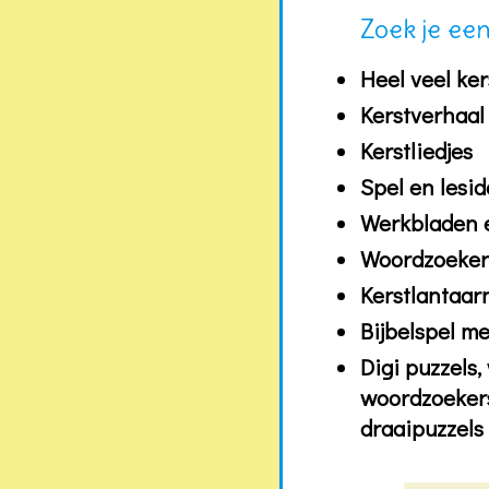
Zoek je ee
Heel veel ker
Kerstverhaal
Kerstliedjes
Spel en lesi
Werkbladen e
Woordzoekers
Kerstlantaar
Bijbelspel me
Digi puzzels
woordzoekers,
draaipuzzels