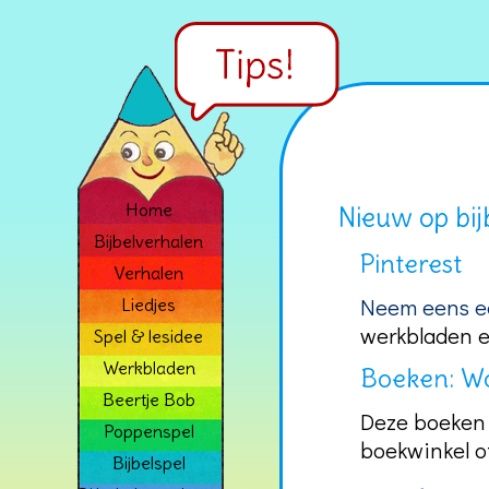
Home
Nieuw op bij
Bijbelverhalen
Pinterest
Verhalen
Neem eens ee
Liedjes
werkbladen en
Spel & lesidee
Werkbladen
Boeken: Wo
Beertje Bob
Deze boeken z
Poppenspel
boekwinkel of
Bijbelspel