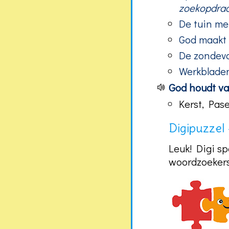
zoekopdra
De tuin me
God maakt
De zondeva
Werkbladen
God houdt van
Kerst, Pas
Digipuzzel 
Leuk! Digi sp
woordzoekers