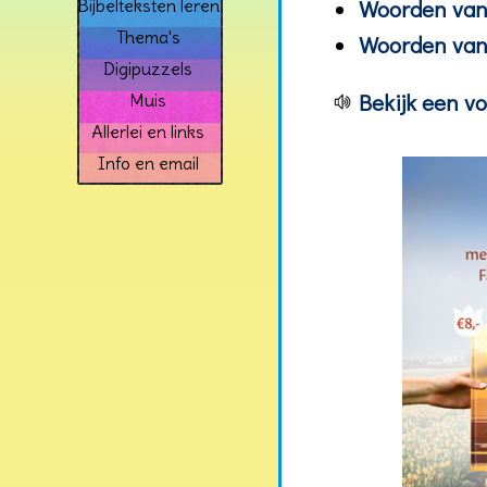
Woorden van 
Bijbelteksten leren
Thema's
Woorden van 
Digipuzzels
Bekijk een v
Muis
Allerlei en links
Info en email