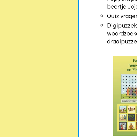
beertje Joj
Quiz vrage
Digipuzzel
woordzoeker
draaipuzze