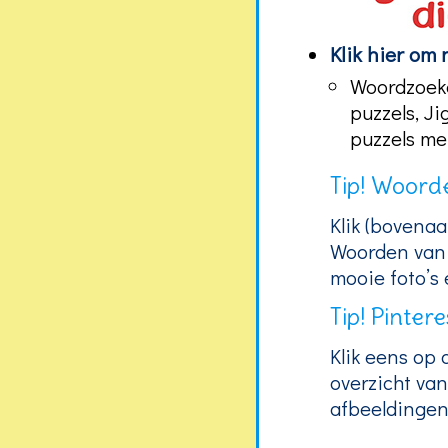
Klik hier om 
Woordzoeke
puzzels, Ji
puzzels met
Tip! Woord
Klik (bovenaa
Woorden van 
mooie foto’s
Tip! Pintere
Klik eens op 
overzicht va
afbeeldingen