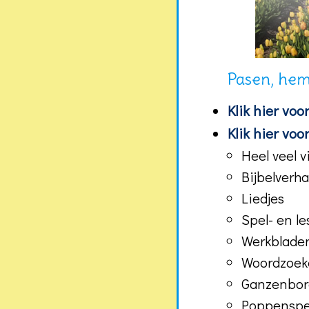
Pasen, hem
Klik hier vo
Klik hier vo
Heel veel v
Bijbelverh
Liedjes
Spel- en l
Werkblade
Woordzoeke
Ganzenbord
Poppenspel