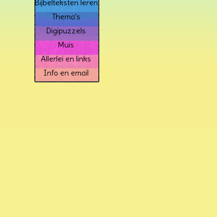
Bijbelteksten leren
Thema's
Digipuzzels
Muis
Allerlei en links
Info en email