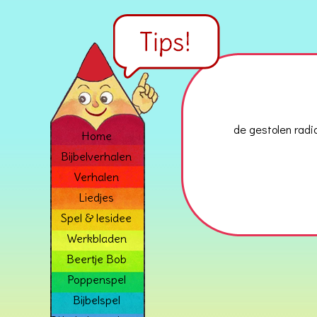
de gestolen radi
Home
Bijbelverhalen
Verhalen
Liedjes
Spel & lesidee
Werkbladen
Beertje Bob
Poppenspel
Bijbelspel